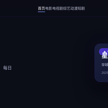
首页
电影
电视剧
综艺
动漫
短剧
🔥
星
穿
 每日
202