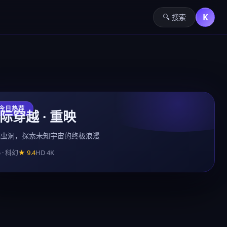
K
🔍 搜索
 今日热荐
际穿越 · 重映
越虫洞，探索未知宇宙的终极浪漫
5 · 科幻
★ 9.4
HD 4K