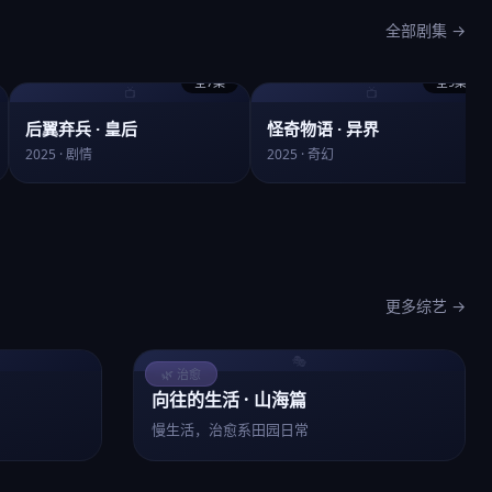
全部剧集 →
全7集
全9集
📺
📺
后翼弃兵 · 皇后
怪奇物语 · 异界
2025 · 剧情
2025 · 奇幻
更多综艺 →
🎭
🌿 治愈
向往的生活 · 山海篇
慢生活，治愈系田园日常