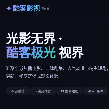
✦ 酷客影视
· 极光
光影无界 ·
酷客极光
视界
汇聚全球热播电影、口碑剧集、人气动漫与精彩短剧，
更新，畅享沉浸式观影体验。
🔥 热播榜
⭐ 高分推荐
📺 独家短剧
🎬 4K 高清