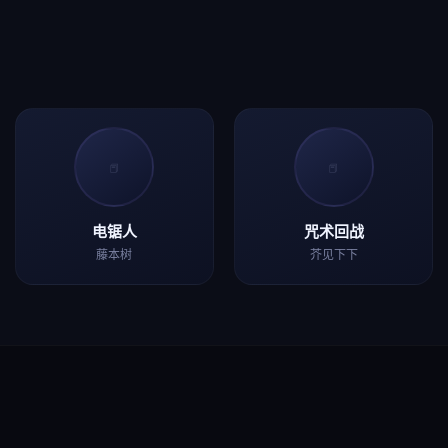
📕
📕
电锯人
咒术回战
藤本树
芥见下下