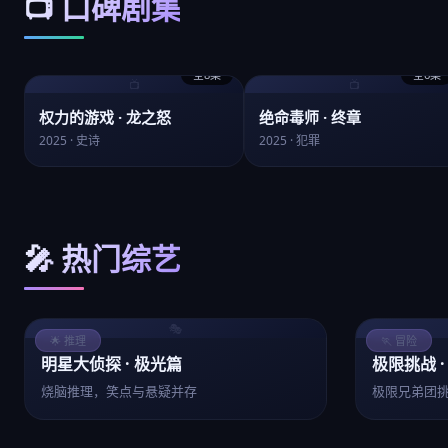
📺 口碑剧集
全8集
全6集
📺
📺
权力的游戏 · 龙之怒
绝命毒师 · 终章
2025 · 史诗
2025 · 犯罪
🎤 热门综艺
🎭
🌟 推理
🏃 冒险
明星大侦探 · 极光篇
极限挑战 ·
烧脑推理，笑点与悬疑并存
极限兄弟团