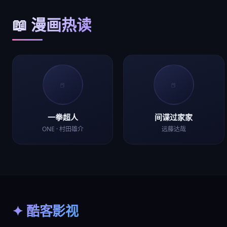
📖 漫画热读
📕
📕
一拳超人
间谍过家家
ONE · 村田雄介
远藤达哉
✦ 酷客影视