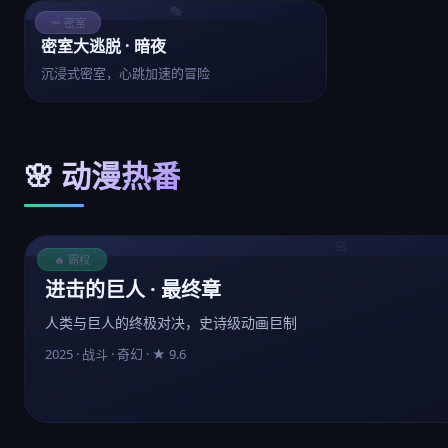
🎭
🔦 密室
密室大逃脱 · 暗夜
沉浸式密室，心跳加速的冒险
🌸 动漫热番
🌸
🔥 霸权
进击的巨人 · 最终章
人类与巨人的终极对决，史诗级动画巨制
2025 · 战斗 · 奇幻 · ★ 9.6