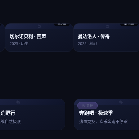
全5集
全10集
📺
📺
切尔诺贝利 · 回声
曼达洛人 · 传奇
2025 · 历史
2025 · 科幻
🎭
🎭
🎯 竞技
 荒野行
奔跑吧 · 极速季
挑战自然极限
热血竞技，欢乐奔跑不停歇