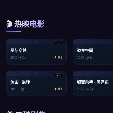
🎬 热映电影
🎞️
🎞️
9.2
星际穿越
盗梦空间
2025 · 科幻
★ 9.2
2025 · 悬疑
🎞️
🎞️
8.1
信条 · 逆转
银翼杀手 · 黑莲花
2025 · 动作
★ 8.1
2025 · 科幻